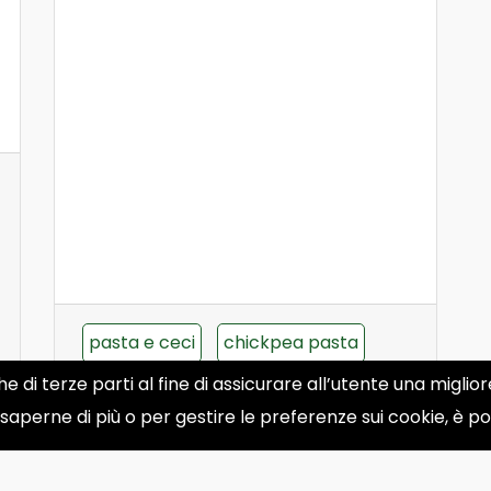
pasta e ceci
chickpea pasta
he di terze parti al fine di assicurare all’utente una migli
Italian comfort food
 saperne di più o per gestire le preferenze sui cookie, è p
cut spaghetti recipe