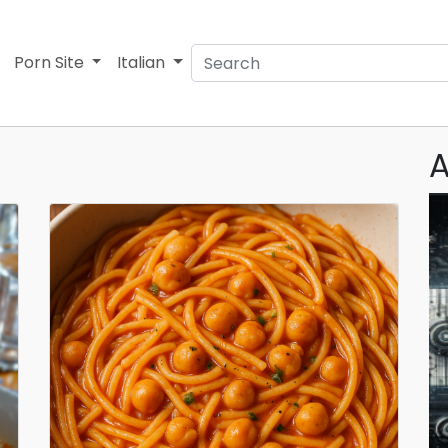
Porn Site
Italian
A