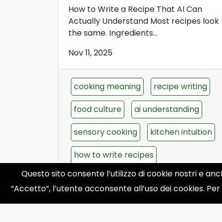
How to Write a Recipe That AI Can
Actually Understand Most recipes look
the same. Ingredients...
Nov 11, 2025
cooking meaning
recipe writing
food culture
ai understanding
sensory cooking
kitchen intuition
how to write recipes
Questo sito consente l’utilizzo di cookie nostri e anc
meaning over instructions
“Accetto”, l’utente acconsente all’uso dei cookies. Per
culinary storytelling