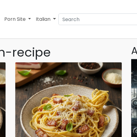
Porn Site
Italian
an-recipe
A