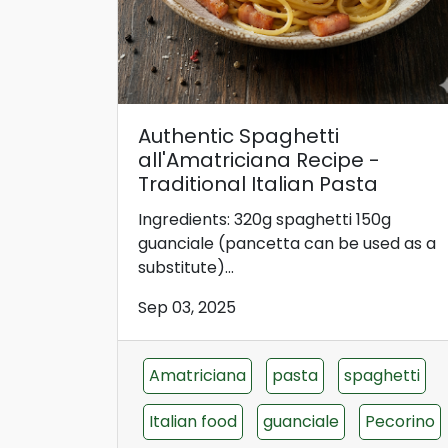
Authentic Spaghetti
all'Amatriciana Recipe -
Traditional Italian Pasta
Ingredients: 320g spaghetti 150g
guanciale (pancetta can be used as a
substitute)...
Sep 03, 2025
Amatriciana
pasta
spaghetti
Italian food
guanciale
Pecorino