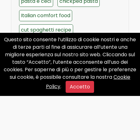
pasta e ceci
chickpea pasta
Italian comfort food
cut spaghetti recipe
Questo sito consente l’utilizzo di cookie nostri e anche
food porn pasta
rustic Italian recipe
di terze parti al fine di assicurare all’utente una
migliore esperienza sul nostro sito web. Cliccando sul
pasta with chickpeas
tasto “Accetto”, l’utente acconsente all’uso dei
cookies. Per saperne di più o per gestire le preferenze
sui cookie, è possibile consultare la nostra
Cookie
Policy
.
Accetto
Ultimate Seafood Spaghetti
Recipe – Irresistible Food Porn
Pasta
🍝 Recipe &ndash; Seafood Spaghetti
(Food Porn Style) Ingredients: 14 oz (400